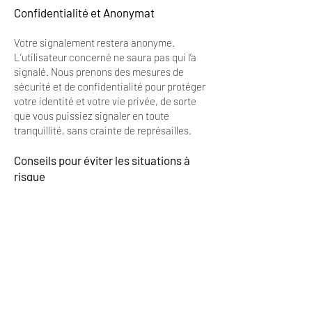
Confidentialité et Anonymat
Votre signalement restera anonyme.
L’utilisateur concerné ne saura pas qui l’a
signalé. Nous prenons des mesures de
sécurité et de confidentialité pour protéger
votre identité et votre vie privée, de sorte
que vous puissiez signaler en toute
tranquillité, sans crainte de représailles.
Conseils pour éviter les situations à
risque
• Ne partagez jamais vos informations
personnelles sensibles (adresse, numéro de
téléphone, informations bancaires) dès le
début.
• Fiez-vous à votre instinct : Si quelqu’un
vous met mal à l’aise ou semble suspect,
vous avez la possibilité de le bloquer et/ou
de le signaler.